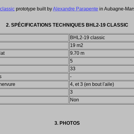
classic
prototype built by
Alexandre Parapente
in Aubagne-Mars
2.
SPÉCIFICATIONS TECHNIQUES
BHL2-19 CLASSIC
BHL2-19 classic
19 m2
lat
9.70 m
5
33
s
-
nervure
4, et 3 (en bout l'aile)
3
Non
3. PHOTOS