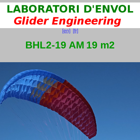
[en]
[fr]
BHL2-19 AM
19 m2