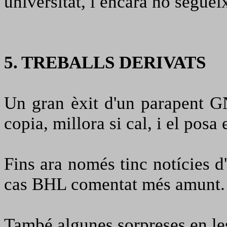
universitat, i encara ho segueix
5.
TREBALLS DERIVATS
Un gran èxit d'un parapent G
copia, millora si cal, i el posa
Fins ara només tinc notícies d
cas BHL comentat més amunt.
També algunes sorpreses en les