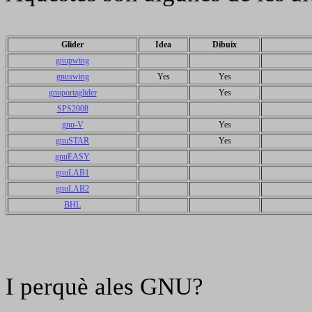
Glider
Idea
Dibuix
gnupwing
gnuswing
Yes
Yes
gnuportaglider
Yes
SPS2008
gnu-V
Yes
gnuSTAR
Yes
gnuEASY
gnuLAB1
gnuLAB2
BHL
I perquè ales GNU?