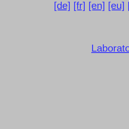
[de]
[fr]
[en]
[eu]
Laborator